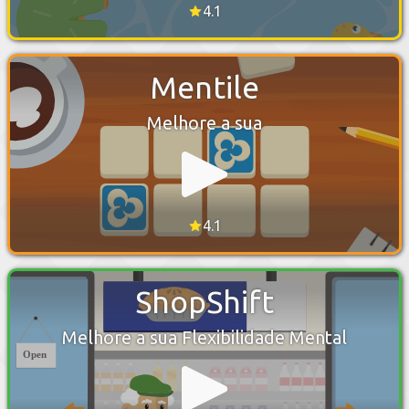
4.1
Mentile
Melhore a sua
4.1
ShopShift
Melhore a sua Flexibilidade Mental