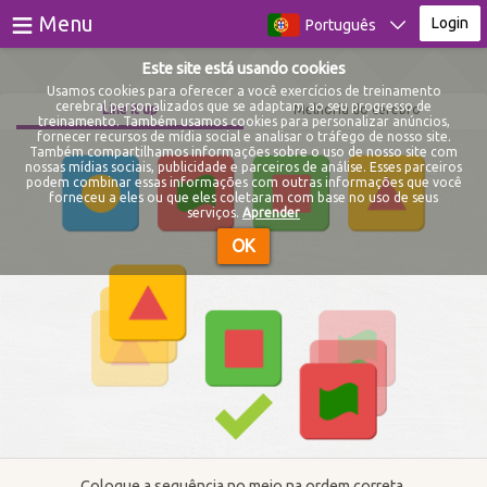
≡
Menu
Login
Português
Este site está usando cookies
Jogos
Usamos cookies para oferecer a você exercícios de treinamento
cerebral personalizados que se adaptam ao seu progresso de
Line it up
Melhoria do cérebro
treinamento. Também usamos cookies para personalizar anúncios,
Testes
fornecer recursos de mídia social e analisar o tráfego de nosso site.
Também compartilhamos informações sobre o uso de nosso site com
nossas mídias sociais, publicidade e parceiros de análise. Esses parceiros
Blog
podem combinar essas informações com outras informações que você
forneceu a eles ou que eles coletaram com base no uso de seus
serviços.
Aprender
Sobre
OK
Login
Registro
Coloque a sequência no meio na ordem correta.