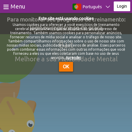
≡
Menu
Login
Português
Para monitorar seu progresso de treinamento:
Este site está usando cookies
Jogos
Usamos cookies para oferecer a você exercícios de treinamento
login
ou
registre-se de graça
cerebral personalizados que se adaptam ao seu progresso de
treinamento. Também usamos cookies para personalizar anúncios,
Testes
fornecer recursos de mídia social e analisar o tráfego de nosso site.
Também compartilhamos informações sobre o uso de nosso site com
Bait
nossas mídias sociais, publicidade e parceiros de análise. Esses parceiros
Blog
podem combinar essas informações com outras informações que você
forneceu a eles ou que eles coletaram com base no uso de seus
Melhore a sua Flexibilidade Mental
serviços.
Aprender
Sobre
OK
Login
Registro