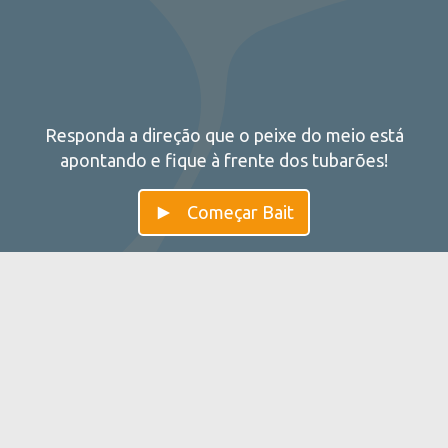
Responda a direção que o peixe do meio está
apontando e fique à frente dos tubarões!
Começar Bait
Bait — Melhore a sua Flexibilidade
Mental
A isca é baseada no teste do flanker e treina
seuflexibilidade mental. A flexibilidade cognitiva