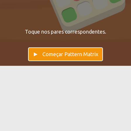
Toque nos pares correspondentes.
Começar Pattern Matrix
Pattern Matrix — Melhore a sua
Reconhecimento de padrões
Pattern Matrix treina e melhorahabilidades
analíticasidentificação de padrãoum processo que
ocorre principalmente no Lobo Temporal.