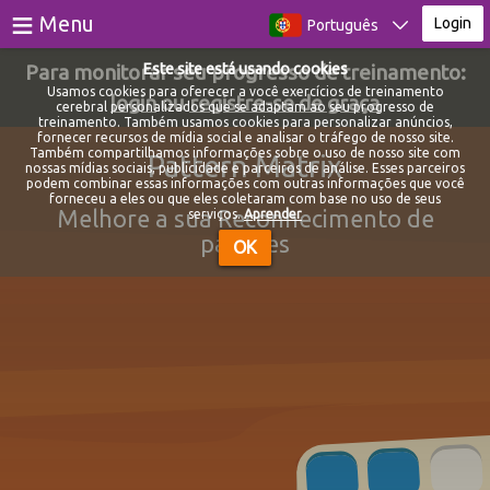
≡
Menu
Login
Português
Para monitorar seu progresso de treinamento:
Este site está usando cookies
Jogos
Usamos cookies para oferecer a você exercícios de treinamento
login
ou
registre-se de graça
cerebral personalizados que se adaptam ao seu progresso de
treinamento. Também usamos cookies para personalizar anúncios,
Testes
fornecer recursos de mídia social e analisar o tráfego de nosso site.
Também compartilhamos informações sobre o uso de nosso site com
Pattern Matrix
nossas mídias sociais, publicidade e parceiros de análise. Esses parceiros
Blog
podem combinar essas informações com outras informações que você
forneceu a eles ou que eles coletaram com base no uso de seus
Melhore a sua Reconhecimento de
serviços.
Aprender
Sobre
padrões
OK
Login
Registro