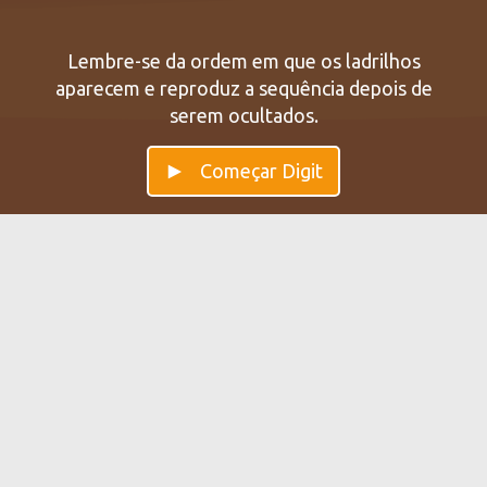
Lembre-se da ordem em que os ladrilhos
aparecem e reproduz a sequência depois de
serem ocultados.
Começar Digit
Digit — Melhore a sua
Treine com Digit e melhore sua memória de curto prazo
e de trabalho. O treinamento com dígitos ajuda a
memorizar sequências de números.
← View all brain games