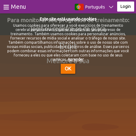
≡
Menu
Login
Português
Para monitorar seu progresso de treinamento:
Este site está usando cookies
Jogos
Usamos cookies para oferecer a você exercícios de treinamento
login
ou
registre-se de graça
cerebral personalizados que se adaptam ao seu progresso de
treinamento. Também usamos cookies para personalizar anúncios,
Testes
fornecer recursos de mídia social e analisar o tráfego de nosso site.
Também compartilhamos informações sobre o uso de nosso site com
Digit
nossas mídias sociais, publicidade e parceiros de análise. Esses parceiros
Blog
podem combinar essas informações com outras informações que você
forneceu a eles ou que eles coletaram com base no uso de seus
Melhore a sua
serviços.
Aprender
Sobre
OK
Login
Registro