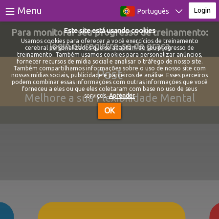
≡
Menu
Login
Português
Para monitorar seu progresso de treinamento:
Este site está usando cookies
Jogos
Usamos cookies para oferecer a você exercícios de treinamento
login
ou
registre-se de graça
cerebral personalizados que se adaptam ao seu progresso de
treinamento. Também usamos cookies para personalizar anúncios,
Testes
fornecer recursos de mídia social e analisar o tráfego de nosso site.
Também compartilhamos informações sobre o uso de nosso site com
Post
nossas mídias sociais, publicidade e parceiros de análise. Esses parceiros
Blog
podem combinar essas informações com outras informações que você
forneceu a eles ou que eles coletaram com base no uso de seus
Melhore a sua Flexibilidade Mental
serviços.
Aprender
Sobre
OK
Login
Registro