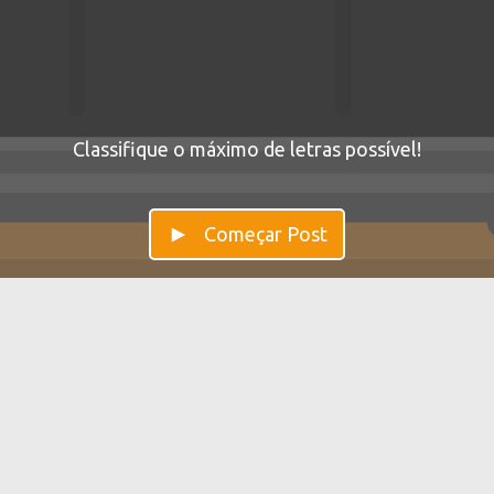
Classifique o máximo de letras possível!
Começar Post
Post — Melhore a sua Flexibilidade
Mental
Post ajuda a treinar sua flexibilidade mental. A
transição de uma cor para uma palavra exige que você