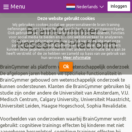
≡
Menu
Inloggen
Nederlands
Deze website gebruikt cookies
Games
Wij gebruiken cookies zodat we gepersonaliseerde brain training
BrainGymmer -
oefeningen kunnen aanbieden die aansluiten op je trainingsvoortgang.
Ook gebruiken we cookies om advertenties te personaliseren, functies
Tests
voor social media te bieden en om ons websiteverkeer te analyseren.
Research Platform
Ook delen we informatie over uw gebruik van onze site met onze
partners voor social media, adverteren en analyse. Deze partners
Video Training
Nieuw
kunnen deze gegevens combineren met andere informatie die u aan ze
heeft verstrekt of die ze hebben verzameld op basis van uw gebruik van
hun services.
Meer informatie
Blog
Ok
BrainGymmer als platform voor wetenschappelijk onderzoek
De afgelopen jaren hebben we specifieke functionaliteit in
Over
BrainGymmer gebouwd om wetenschappelijk onderzoek te
kunnen ondersteunen. Klanten die BrainGymmer gebruiken bij
studie zijn onder andere de Universiteit van Amsterdam, V.U.
Inloggen
Medisch Centrum, Calgary University, Universiteit Maastricht,
Universiteit Leiden, Haagse Hogeschool, Sophia Revalidatie.
Registreer
Voorbeelden van onderzoeken waarbij BrainGymmer wordt
gebruikt: cognitieve trainings effecten bij kinderen met niet
aangeboren hersenletsel, cognitieve trainings effecten bij