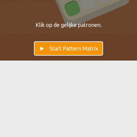
Klik op de gelijke patronen.
Start Pattern Matrix
Pattern Matrix — Verbeter je
Patroonherkenning
Pattern Matrix traint patroonherkenning en analytisch
vermogen. Dit gebeurt in de Temporaal Kwab.
← View all brain games