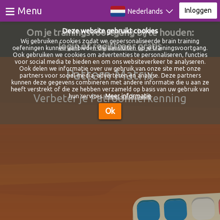
≡
Menu
Inloggen
Nederlands
Om je trainingsvoortgang bij te houden:
Deze website gebruikt cookies
Games
Wij gebruiken cookies zodat we gepersonaliseerde brain training
login
of
registreer gratis
oefeningen kunnen aanbieden die aansluiten op je trainingsvoortgang.
Ook gebruiken we cookies om advertenties te personaliseren, functies
Tests
voor social media te bieden en om ons websiteverkeer te analyseren.
Ook delen we informatie over uw gebruik van onze site met onze
Pattern Matrix
partners voor social media, adverteren en analyse. Deze partners
Video Training
Nieuw
kunnen deze gegevens combineren met andere informatie die u aan ze
heeft verstrekt of die ze hebben verzameld op basis van uw gebruik van
Verbeter je Patroonherkenning
hun services.
Meer informatie
Blog
Ok
Over
Inloggen
Registreer