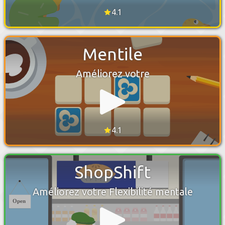
4.1
Mentile
Améliorez votre
4.1
ShopShift
Améliorez votre Flexibilité mentale