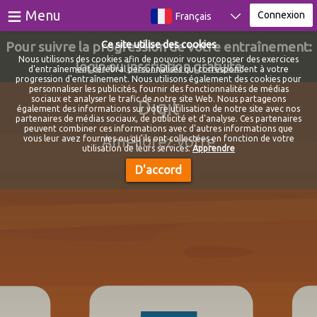
≡
Menu
Connexion
Français
Pour suivre la progression de votre entraînement:
Ce site utilise des cookies
Jeux
Nous utilisons des cookies afin de pouvoir vous proposer des exercices
login
ou
inscription gratuite
d'entraînement cérébral personnalisés qui correspondent à votre
progression d'entraînement. Nous utilisons également des cookies pour
Des tests
personnaliser les publicités, fournir des fonctionnalités de médias
sociaux et analyser le trafic de notre site Web. Nous partageons
Digit
également des informations sur votre utilisation de notre site avec nos
Blog
partenaires de médias sociaux, de publicité et d'analyse. Ces partenaires
peuvent combiner ces informations avec d'autres informations que
Améliorez votre
vous leur avez fournies ou qu'ils ont collectées en fonction de votre
À propos de
utilisation de leurs services.
Apprendre
D'accord
Connexion
S'inscrire