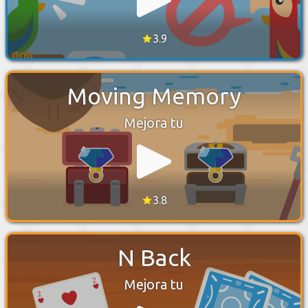
3.9
Moving Memory
Mejora tu
3.8
N Back
Mejora tu