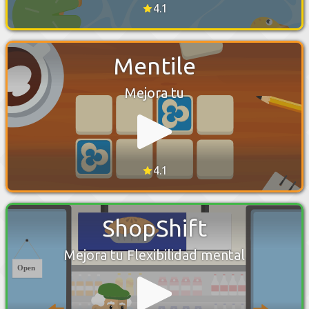
4.1
Mentile
Mejora tu
4.1
ShopShift
Mejora tu Flexibilidad mental