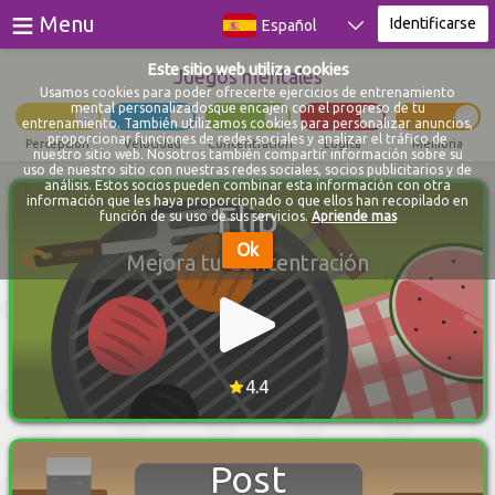
≡
Menu
Identificarse
Español
Este sitio web utiliza cookies
Juegos mentales
Juegos
Usamos cookies para poder ofrecerte ejercicios de entrenamiento
mental personalizadosque encajen con el progreso de tu
entrenamiento. También utilizamos cookies para personalizar anuncios,
Testes
proporcionar funciones de redes sociales y analizar el tráfico de
Percepción
Velocidad
Concentración
Logica
Memoria
nuestro sitio web. Nosotros también compartir información sobre su
uso de nuestro sitio con nuestras redes sociales, socios publicitarios y de
Blog
análisis. Estos socios pueden combinar esta información con otra
información que les haya proporcionado o que ellos han recopilado en
Flip
función de su uso de sus servicios.
Apriende mas
Sobre
Ok
Mejora tu Concentración
Identificarse
Registrarse
4.4
Post