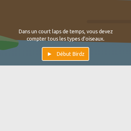
Dans un court laps de temps, vous devez
compter tous les types d'oiseaux.
Début Birdz
Birdz — Améliorez votre
Birdz aide à améliorer votre perception visuelle et votre
vigilance. Vous utilisez beaucoup ces compétences dans
des situations telles que lorsque vous participez au
trafic.