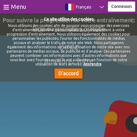
≡
Menu
Connexion
Français
Pour suivre la progression de votre entraînement:
Ce site utilise des cookies
Jeux
Nous utilisons des cookies afin de pouvoir vous proposer des exercices
login
ou
inscription gratuite
d'entraînement cérébral personnalisés qui correspondent à votre
progression d'entraînement. Nous utilisons également des cookies pour
Des tests
personnaliser les publicités, fournir des fonctionnalités de médias
sociaux et analyser le trafic de notre site Web. Nous partageons
Birdz
également des informations sur votre utilisation de notre site avec nos
Blog
partenaires de médias sociaux, de publicité et d'analyse. Ces partenaires
peuvent combiner ces informations avec d'autres informations que
Améliorez votre
vous leur avez fournies ou qu'ils ont collectées en fonction de votre
À propos de
utilisation de leurs services.
Apprendre
D'accord
Connexion
S'inscrire