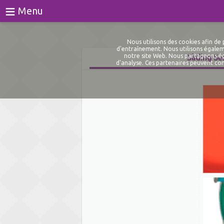
≡
Menu
Jeux
Nous utilisons des cookies afin d
d'entraînement. Nous utilisons égaleme
notre site Web. Nous partageons éga
Sliding Se
Des tests
d'analyse. Ces partenaires peuvent com
Blog
À propos de
Connexion
S'inscrire