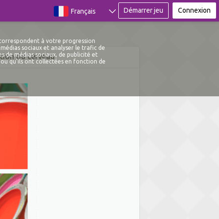
Démarrer jeu
Connexion
Français
 correspondent à votre progression
médias sociaux et analyser le trafic de
s de médias sociaux, de publicité et
tion du cerveau
ou qu'ils ont collectées en fonction de