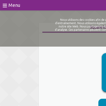
≡
Menu
Jeux
Nous utilisons des cookies afin d
d'entraînement. Nous utilisons égaleme
notre site Web. Nous partageons éga
Square lo
Des tests
d'analyse. Ces partenaires peuvent com
Blog
À propos de
Connexion
S'inscrire