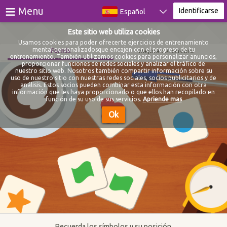
≡
Menu
Identificarse
Español
Este sitio web utiliza cookies
Juegos
Usamos cookies para poder ofrecerte ejercicios de entrenamiento
mental personalizadosque encajen con el progreso de tu
Formix
Mejora del cerebro
entrenamiento. También utilizamos cookies para personalizar anuncios,
Testes
proporcionar funciones de redes sociales y analizar el tráfico de
nuestro sitio web. Nosotros también compartir información sobre su
uso de nuestro sitio con nuestras redes sociales, socios publicitarios y de
Blog
análisis. Estos socios pueden combinar esta información con otra
información que les haya proporcionado o que ellos han recopilado en
función de su uso de sus servicios.
Apriende mas
Sobre
Ok
Identificarse
Registrarse
Recuerda los símbolos y su posición.