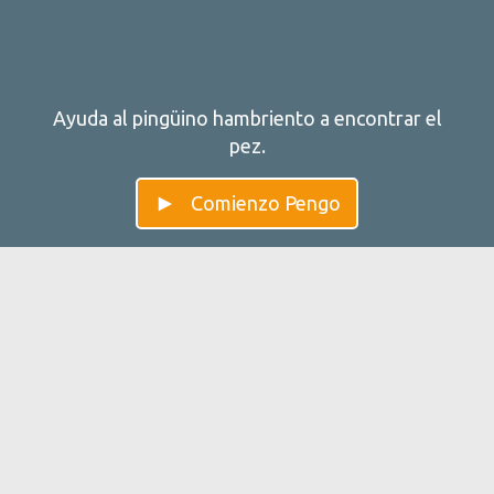
Ayuda al pingüino hambriento a encontrar el
pez.
Comienzo Pengo
Pengo — Mejora tu
Pengo se enfoca en entrenar la memoria de trabajo. La
memoria de trabajo es un lugar de almacenamiento
temporal de información en el cerebro. Como recordar
un nuevo número de teléfono, justo antes de escribirlo.