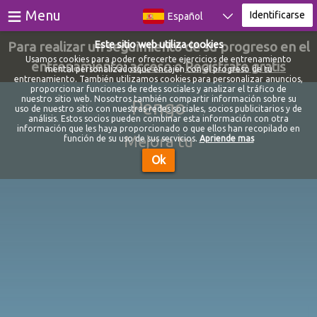
≡
Menu
Identificarse
Español
Para realizar un seguimiento de su progreso en el
Este sitio web utiliza cookies
Juegos
Usamos cookies para poder ofrecerte ejercicios de entrenamiento
entrenamiento:
acceso
o
Registrate gratis
mental personalizadosque encajen con el progreso de tu
entrenamiento. También utilizamos cookies para personalizar anuncios,
Testes
proporcionar funciones de redes sociales y analizar el tráfico de
nuestro sitio web. Nosotros también compartir información sobre su
Pengo
uso de nuestro sitio con nuestras redes sociales, socios publicitarios y de
Blog
análisis. Estos socios pueden combinar esta información con otra
información que les haya proporcionado o que ellos han recopilado en
Mejora tu
función de su uso de sus servicios.
Apriende mas
Sobre
Ok
Identificarse
Registrarse