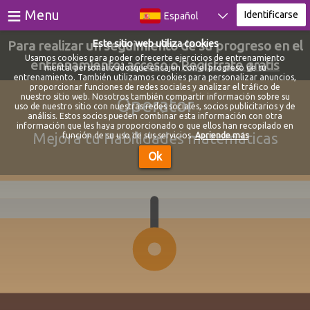
≡
Menu
Identificarse
Español
Para realizar un seguimiento de su progreso en el
Este sitio web utiliza cookies
Juegos
Usamos cookies para poder ofrecerte ejercicios de entrenamiento
entrenamiento:
acceso
o
Registrate gratis
mental personalizadosque encajen con el progreso de tu
entrenamiento. También utilizamos cookies para personalizar anuncios,
Testes
proporcionar funciones de redes sociales y analizar el tráfico de
nuestro sitio web. Nosotros también compartir información sobre su
Operator
uso de nuestro sitio con nuestras redes sociales, socios publicitarios y de
Blog
análisis. Estos socios pueden combinar esta información con otra
información que les haya proporcionado o que ellos han recopilado en
Mejora tu Habilidades matemáticas
función de su uso de sus servicios.
Apriende mas
Sobre
Ok
Identificarse
Registrarse