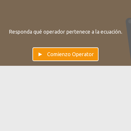
Responda qué operador pertenece a la ecuación.
Comienzo Operator
Operator — Mejora tu Habilidades
matemáticas
El operador se enfoca en mejorar su velocidad de
pensamiento aritmético, haciendo estimaciones más
rápidas y comparando números.