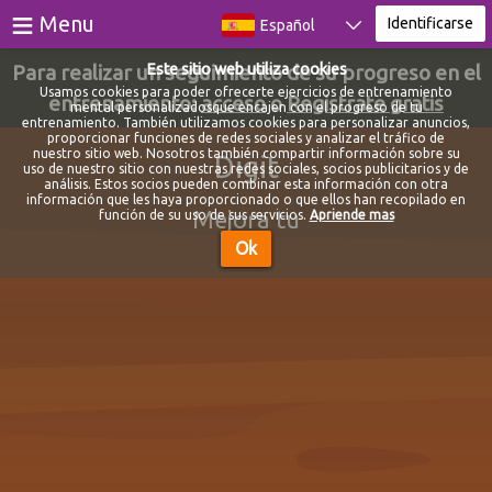
≡
Menu
Identificarse
Español
Para realizar un seguimiento de su progreso en el
Este sitio web utiliza cookies
Juegos
Usamos cookies para poder ofrecerte ejercicios de entrenamiento
entrenamiento:
acceso
o
Registrate gratis
mental personalizadosque encajen con el progreso de tu
entrenamiento. También utilizamos cookies para personalizar anuncios,
Testes
proporcionar funciones de redes sociales y analizar el tráfico de
nuestro sitio web. Nosotros también compartir información sobre su
Digit
uso de nuestro sitio con nuestras redes sociales, socios publicitarios y de
Blog
análisis. Estos socios pueden combinar esta información con otra
información que les haya proporcionado o que ellos han recopilado en
Mejora tu
función de su uso de sus servicios.
Apriende mas
Sobre
Ok
Identificarse
Registrarse