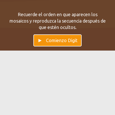
Recuerde el orden en que aparecen los
mosaicos y reproduzca la secuencia después de
que estén ocultos.
Comienzo Digit
Digit — Mejora tu
Entrene con Digit y mejore su memoria de trabajo y a
corto plazo. El entrenamiento con Digit ayuda a
memorizar secuencias de números.
← View all brain games