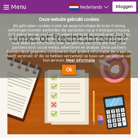
≡
Menu
Inloggen
Nederlands
Deze website gebruikt cookies
Games
Wij gebruiken cookies zodat we gepersonaliseerde brain training
oefeningen kunnen aanbieden die aansluiten op je trainingsvoortgang.
Links of Rechtsbreinig?
Ook gebruiken we cookies om advertenties te personaliseren, functies
Tests
voor social media te bieden en om ons websiteverkeer te analyseren.
Ook delen we informatie over uw gebruik van onze site met onze
partners voor social media, adverteren en analyse. Deze partners
Video Training
Nieuw
kunnen deze gegevens combineren met andere informatie die u aan ze
heeft verstrekt of die ze hebben verzameld op basis van uw gebruik van
hun services.
Meer informatie
Blog
Ok
Over
Inloggen
Registreer