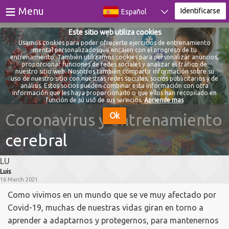
≡
Menu
Identificarse
Español
Este sitio web utiliza cookies
Juegos
Usamos cookies para poder ofrecerte ejercicios de entrenamiento
mental personalizadosque encajen con el progreso de tu
entrenamiento. También utilizamos cookies para personalizar anuncios,
Testes
proporcionar funciones de redes sociales y analizar el tráfico de
nuestro sitio web. Nosotros también compartir información sobre su
uso de nuestro sitio con nuestras redes sociales, socios publicitarios y de
Blog
análisis. Estos socios pueden combinar esta información con otra
información que les haya proporcionado o que ellos han recopilado en
función de su uso de sus servicios.
Apriende mas
Sobre
Coronavirus y entrenamiento
Ok
cerebral
Identificarse
LU
Registrarse
Luis
16 March 2021
Como vivimos en un mundo que se ve muy afectado por
Covid-19, muchas de nuestras vidas giran en torno a
aprender a adaptarnos y protegernos, para mantenernos