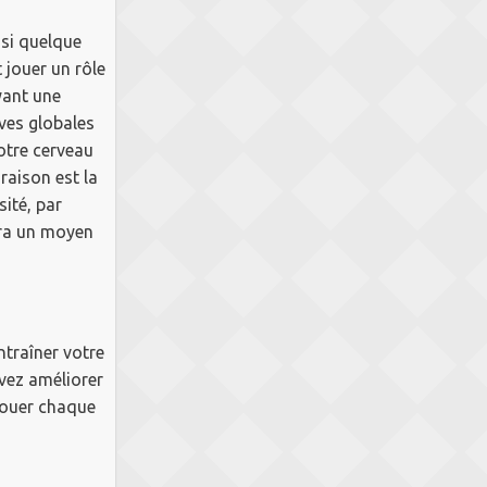
 si quelque
 jouer un rôle
yant une
ives globales
votre cerveau
aison est la
ité, par
era un moyen
ntraîner votre
vez améliorer
 jouer chaque