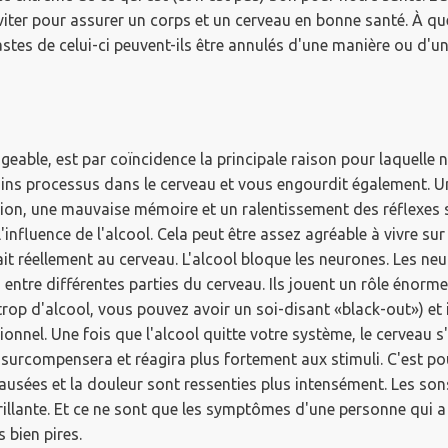
ter pour assurer un corps et un cerveau en bonne santé.
À qu
fastes de celui-ci peuvent-ils être annulés d'une manière ou d'u
eable, est par coïncidence la principale raison pour laquelle 
ains processus dans le cerveau et vous engourdit également.
U
tion, une mauvaise mémoire et un ralentissement des réflexes
influence de l'alcool.
Cela peut être assez agréable à vivre su
ait réellement au cerveau.
L'alcool bloque les neurones.
Les neu
entre différentes parties du cerveau.
Ils jouent un rôle énorme
p d'alcool, vous pouvez avoir un soi-disant «black-out») et i
ionnel.
Une fois que l'alcool quitte votre système,
le cerveau s
il surcompensera et réagira plus fortement aux stimuli.
C'est po
nausées et la douleur sont ressenties plus intensément.
Les son
illante.
Et ce ne sont que les symptômes d'une personne qui a 
bien pires.