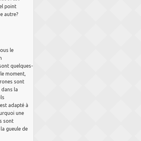
el point
ne autre?
nous le
n
 sont quelques-
r le moment,
rones sont
 dans la
ls
'est adapté à
urquoi une
s sont
la gueule de