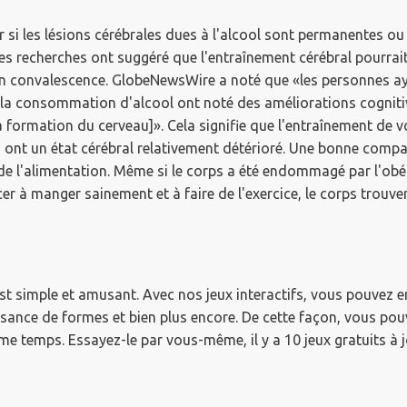
ir si les lésions cérébrales dues à l'alcool sont permanentes ou
es recherches ont suggéré que l'entraînement cérébral pourrait
en convalescence.
GlobeNewsWire a noté que «les personnes a
é à la consommation d'alcool ont noté des améliorations cognit
[la formation du cerveau]».
Cela signifie que l'entraînement de 
 ont un état cérébral relativement détérioré.
Une bonne compar
de l'alimentation.
Même si le corps a été endommagé par l'obés
er à manger sainement et à faire de l'exercice, le corps trouv
st simple et amusant.
Avec nos jeux interactifs, vous pouvez e
ssance de formes et bien plus encore.
De cette façon, vous pou
ême temps.
Essayez-le par vous-même, il y a 10 jeux gratuits à