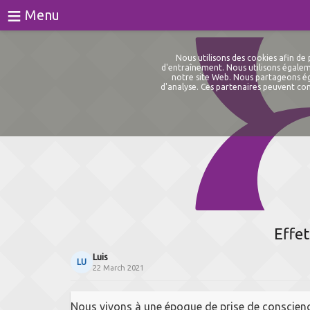
≡
Menu
Jeux
Nous utilisons des cookies afin d
d'entraînement. Nous utilisons égaleme
notre site Web. Nous partageons éga
Des tests
d'analyse. Ces partenaires peuvent com
Blog
À propos de
Connexion
S'inscrire
Effet
Luis
LU
22 March 2021
Nous vivons à une époque de prise de conscience