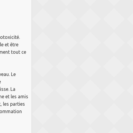
otoxicité.
e et être
ment tout ce
veau.
Le
e
isse.
La
he et les amis
, les parties
onsommation