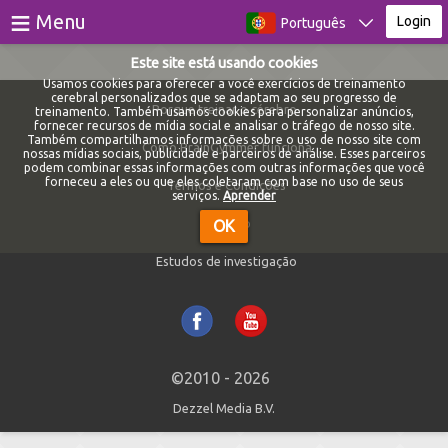
≡
Menu
Login
Português
Este site está usando cookies
Jogos
Usamos cookies para oferecer a você exercícios de treinamento
cerebral personalizados que se adaptam ao seu progresso de
Porque treinar o cérebro
treinamento. Também usamos cookies para personalizar anúncios,
Testes
fornecer recursos de mídia social e analisar o tráfego de nosso site.
Também compartilhamos informações sobre o uso de nosso site com
Como BrainGymmer funciona
nossas mídias sociais, publicidade e parceiros de análise. Esses parceiros
Blog
podem combinar essas informações com outras informações que você
forneceu a eles ou que eles coletaram com base no uso de seus
Termos e Condições
serviços.
Aprender
Sobre
Contato
OK
Estudos de investigação
Login
Registro
©2010 - 2026
Dezzel Media B.V.