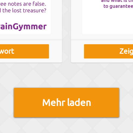
wort
Zei
Mehr laden