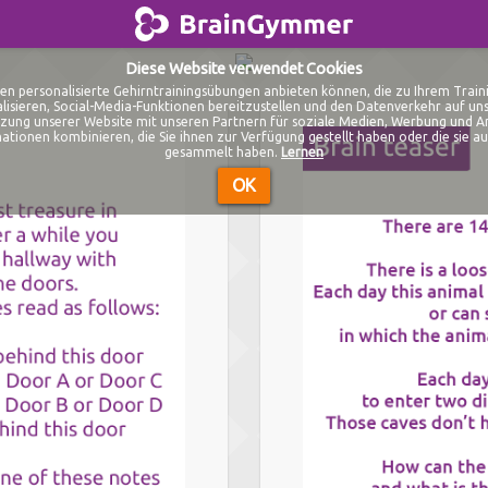
BrainGymmer
Diese Website verwendet Cookies
en personalisierte Gehirntrainingsübungen anbieten können, die zu Ihrem Train
isieren, Social-Media-Funktionen bereitzustellen und den Datenverkehr auf unse
zung unserer Website mit unseren Partnern für soziale Medien, Werbung und An
tionen kombinieren, die Sie ihnen zur Verfügung gestellt haben oder die sie au
gesammelt haben.
Lernen
OK