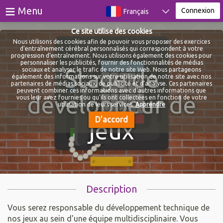
≡
Menu
Connexion
Français
Ce site utilise des cookies
Jeux
Nous utilisons des cookies afin de pouvoir vous proposer des exercices
d'entraînement cérébral personnalisés qui correspondent à votre
progression d'entraînement. Nous utilisons également des cookies pour
Des tests
personnaliser les publicités, fournir des fonctionnalités de médias
Stage de
sociaux et analyser le trafic de notre site Web. Nous partageons
également des informations sur votre utilisation de notre site avec nos
Blog
partenaires de médias sociaux, de publicité et d'analyse. Ces partenaires
peuvent combiner ces informations avec d'autres informations que
développeur de
vous leur avez fournies ou qu'ils ont collectées en fonction de votre
À propos de
utilisation de leurs services.
Apprendre
D'accord
jeux
Connexion
S'inscrire
Description
Vous serez responsable du développement technique de
nos jeux au sein d'une équipe multidisciplinaire. Vous