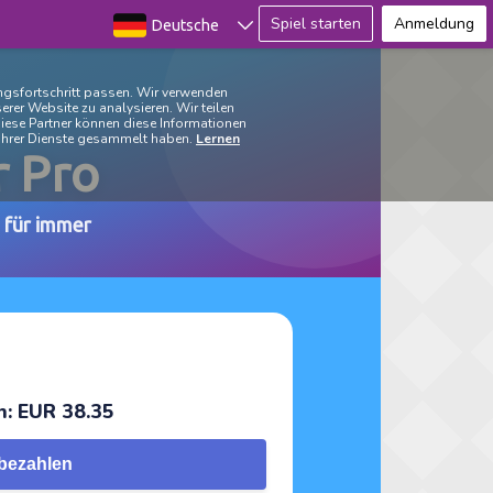
Spiel starten
Anmeldung
Deutsche
ingsfortschritt passen. Wir verwenden
rer Website zu analysieren. Wir teilen
iese Partner können diese Informationen
g ihrer Dienste gesammelt haben.
Lernen
 Pro
- für immer
n: EUR 38.35
 bezahlen