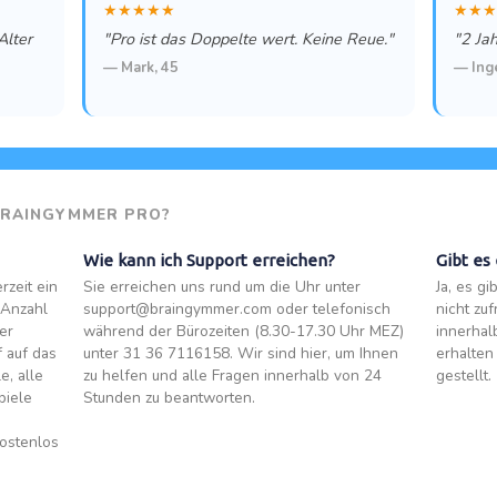
★★★★★
★★★
Alter
"Pro ist das Doppelte wert. Keine Reue."
"2 Jah
— Mark, 45
— Ing
BRAINGYMMER PRO?
Wie kann ich Support erreichen?
Gibt es
rzeit ein
Sie erreichen uns rund um die Uhr unter
Ja, es g
 Anzahl
support@braingymmer.com oder telefonisch
nicht zu
er
während der Bürozeiten (8.30-17.30 Uhr MEZ)
innerhal
f auf das
unter 31 36 7116158. Wir sind hier, um Ihnen
erhalten
e, alle
zu helfen und alle Fragen innerhalb von 24
gestellt.
piele
Stunden zu beantworten.
kostenlos