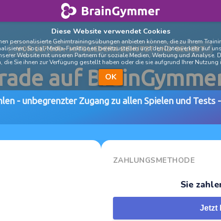
BrainGymmer
Diese Website verwendet Cookies
en personalisierte Gehirntrainingsübungen anbieten können, die zu Ihrem Train
isieren, Social-Media-Funktionen bereitzustellen und den Datenverkehr auf unse
VON 117.000+ MITGLIEDERN BENUTZT UND GELIEBT
nserer Website mit unseren Partnern für soziale Medien, Werbung und Analyse. D
 die Sie ihnen zur Verfügung gestellt haben oder die sie aufgrund Ihrer Nutzun
rade auf BrainGymmer
OK
len - unbegrenzter Zugang zu allen Spielen und Tests 
ZAHLUNGSMETHODE
Sie zahle
Jetzt