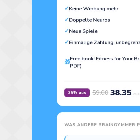
✓
Keine Werbung mehr
✓
Doppelte Neuros
✓
Neue Spiele
✓
Einmalige Zahlung, unbegrenz
Free book! Fitness for Your B
🎁
PDF)
38.35
59.00
35% aus
EUR
WAS ANDERE BRAINGYMMER P