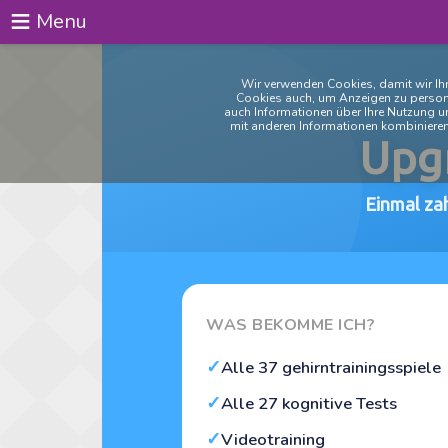
≡
Menu
Spiele
Wir verwenden Cookies, damit wir Ihn
Cookies auch, um Anzeigen zu personal
auch Informationen über Ihre Nutzung u
Tests
mit anderen Informationen kombinieren,
Upg
Blog
Über
Einmal zah
Anmeldung
Registrieren
WAS BEKOMME ICH?
✓
Alle 37 gehirntrainingsspiele
✓
Alle 27 kognitive Tests
✓
Videotraining